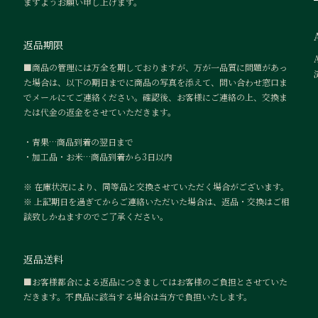
ますようお願い申し上げます。
返品期限
■商品の管理には万全を期しておりますが、万が一品質に問題があっ
た場合は、以下の期日までに商品の写真を添えて、問い合わせ窓口ま
でメールにてご連絡ください。確認後、お客様にご連絡の上、交換ま
たは代金の返金をさせていただきます。
・青果…商品到着の翌日まで
・加工品・お米…商品到着から3日以内
※ 在庫状況により、同等品と交換させていただく場合がございます。
※ 上記期日を過ぎてからご連絡いただいた場合は、返品・交換はご相
談致しかねますのでご了承ください。
返品送料
■お客様都合による返品につきましてはお客様のご負担とさせていた
だきます。不良品に該当する場合は当方で負担いたします。