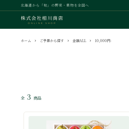
北海道から「旬」の野菜・果物を全国へ
株式会社相川商店
ONLINE SHOP
野菜
全商品
商品について
フルー
贈答品
お届け
ホーム
ご予算から探す
金額ALL
10,000円-
水産
内祝いのマナー
特選品
野菜・
3
全
商品