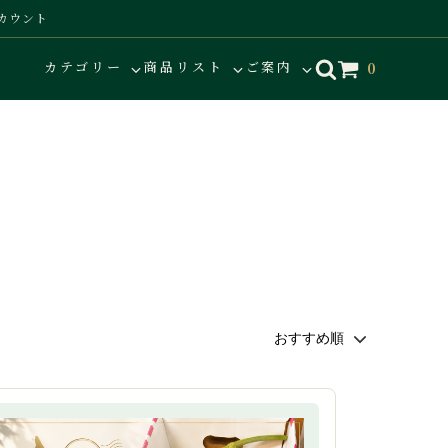
カウント
カテゴリー
商品リスト
ご案内
0
青果詰合せ
【2026夏ギフト】早割り対象商品
ギフト対応について